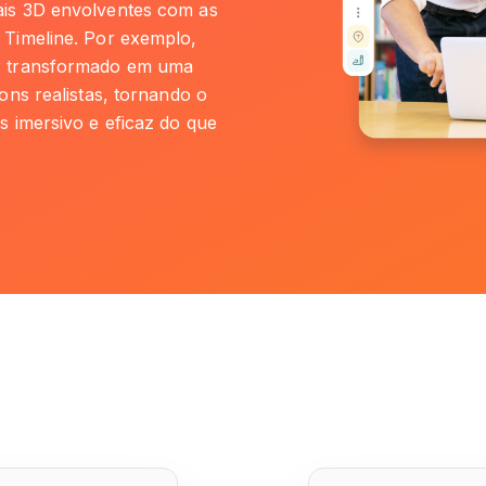
is 3D envolventes com as
 Timeline. Por exemplo,
r transformado em uma
ons realistas, tornando o
s imersivo e eficaz do que