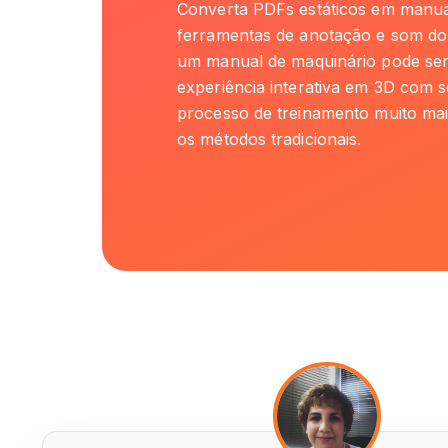
Converta PDFs estáticos em manua
ferramentas de anotação e som do
um manual de maquinário pode se
experiência interativa em 3D com s
processo de treinamento muito mai
os métodos tradicionais.