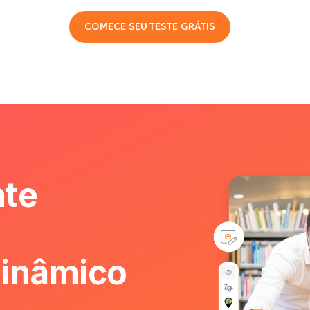
COMECE SEU TESTE GRÁTIS
te
inâmico