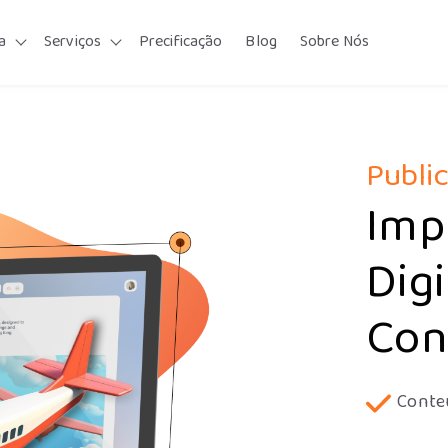
a
Serviços
Precificação
Blog
Sobre Nós
Show submenu for Plataforma
Show submenu for Serviços
Public
Imp
Dig
Con
Conte